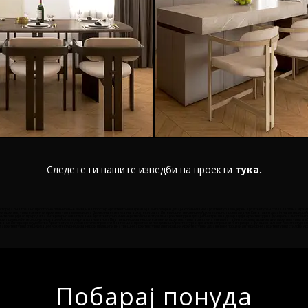
Следете ги нашите изведби на проекти
тука
.
осторија Внатрешно просторно планирање Дизајн на простор Архитектонска креација Интериорен дизајн Урбанизам и архитектура Модерен архитектурен стил Класична архи
и Архитектурни елементи Архитектурна композиција Визуелна естетика на архитектурата Интериорни тенденции Архитектурно проектирање Креативен дизајн на интериор Ар
 интеракција со природата Интериорно осветлување Архитектурно инженерство Концептуален архитектурен дизајн Внатрешна декорација Архитектурна функционалност Инт
нски примери Интериорни иновации Архитектурна планираност Внатрешни дизајнерски елементи Архитектурни аспекти на енергијата Интериорни аранжмани Архитектурни ам
ање Интериорно удобство Архитектурни урбанистички проекти Внатрешни просторни предизвици Архитектурни креативни процеси Интериорна функционалност Архитектурни ко
 архитектурни спецификации Архитектурни дизајнерски принципи Внатрешни архитектурни инспирации Архитектурни дизајнерски процеси Интериорни архитектурни стилови Ар
Побарај понуда