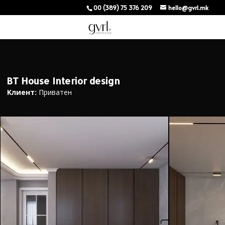
00 (389) 75 376 209
hello@gvrl.mk
BT House Interior design
Kлиент:
Приватен
Внатрешен дизајн на куќа