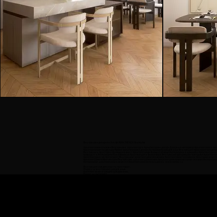
Внатрешен дизајн на Ателје FRAN TRENOV Hiarstylist
Архитектонски стилови Внатрешна архитектура Архитектурен дизајн Дизајн на интериор Архитектонска пр
Архитектонски тенденции Врвен архитектурен дизајн Интериорно уредување Внатрешни просторни концепци
Внатрешна просторна функционалност Архитектонски форми и облици Интериорна хармонија Архитектурна
природата Интериорни бои и финиши Архитектурна филозофија Внатрешни дизајнерски трендови Архитекто
Архитектурна автентичност Внатрешни архитектурни решенија Архитектурни техники за просторно исцртув
Архитектурни софистикации Внатрешни архитектурни визии Архитектурни композиторски техники Интериорни
Интериорни архитектурни елементи Архитектурни интеграции на технологијата
Внатрешно уредување на просторот.
Фирма за внатрешно уредување.
Архитект за внатрешно уредување.
Проект за ентериер.
Проект за внатрешно уредување.