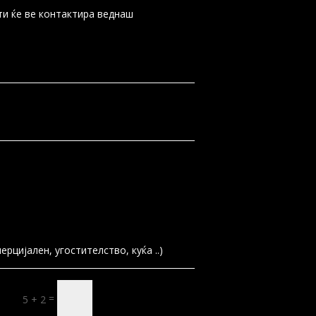
ти ќе ве контактира веднаш
испрати
=
5 + 2