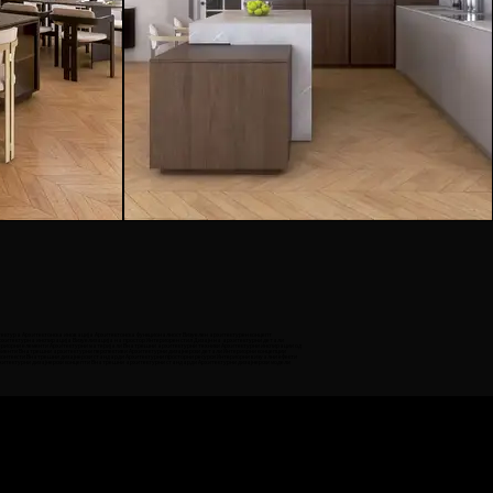
тектура Архитектонска иновација Архитектонска функционалност Визуелен архитектурен концепт
хитектурна инспирација Визуелизација на простор Интериорен стил Дизајн на архитектурни детали
ериорни елементи Архитектурни материјали Внатрешни архитектурни техники Архитектурни инспирации од
биенти Внатрешни архитектурни перспективи Архитектурни дизајнерски детали Интериорни концепции
нтексти Внатрешни дизајнерски стандарди Архитектурни просторни ресурси Интериорни визуални ефекти
хитектурни дизајнерски концепти Внатрешни архитектурни стандарди Архитектурни дизајнерски модели